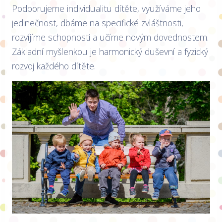
Podporujeme individualitu dítěte, využíváme jeho
jedinečnost, dbáme na specifické zvláštnosti,
rozvíjíme schopnosti a učíme novým dovednostem.
Základní myšlenkou je harmonický duševní a fyzický
rozvoj každého dítěte.