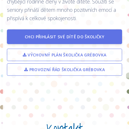
chybějící rodinné členy v životě dítěte. Soužití se
seniory přináší dětem mnoho pozitivních emocí a
přispívá k celkové spokojenosti.
CHCI PŘIHLÁSIT SVÉ DÍTĚ DO ŠKOLIČKY
VÝCHOVNÝ PLÁN ŠKOLIČKA GRÉBOVKA
PROVOZNÍ ŘÁD ŠKOLIČKA GRÉBOVKA
Kontakt